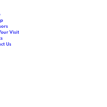
e
Up
sors
Your Visit
ts
ct Us