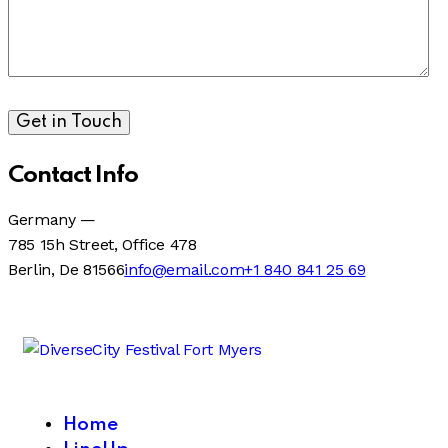
Contact Info
Germany —
785 15h Street, Office 478
Berlin, De 81566
info@email.com
+1 840 841 25 69
Home