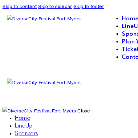
Skip to content
Skip to sidebar
Skip to footer
Hom
Line
Spon
Plan 
Ticke
Conta
Close
Home
LineUp
Sponsors