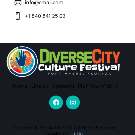
info@email.com
+1 840 841 25 69
Home
LineUp
Sponsors
Plan Your Visit
DivereseCity Festival
© 2026. All Rights Reserved.
Website By:
HLMG.