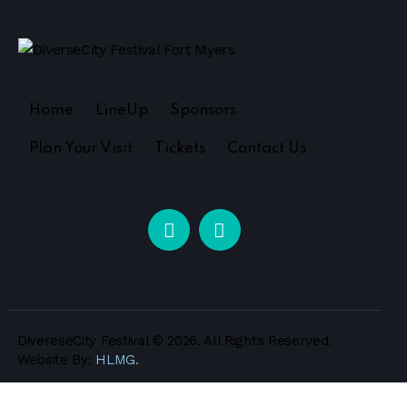
Home
LineUp
Sponsors
Plan Your Visit
Tickets
Contact Us
DivereseCity Festival
© 2026. All Rights Reserved.
Website By:
HLMG.